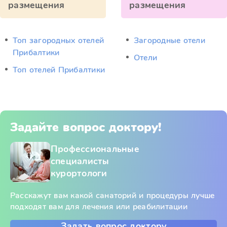
размещения
размещения
Топ загородных отелей
Загородные отели
Прибалтики
Отели
Топ отелей Прибалтики
Задайте вопрос доктору!
Профессиональные
специалисты
курортологи
Расскажут вам какой санаторий и процедуры лучше
подходят вам для лечения или реабилитации
Задать вопрос доктору