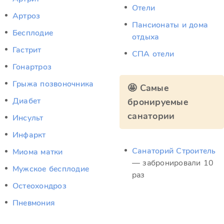
Отели
Артроз
Пансионаты и дома
Бесплодие
отдыха
Гастрит
СПА отели
Гонартроз
Грыжа позвоночника
🤩 Самые
Диабет
бронируемые
санатории
Инсульт
Инфаркт
Санаторий Строитель
Миома матки
— забронировали 10
Мужское бесплодие
раз
Остеохондроз
Пневмония