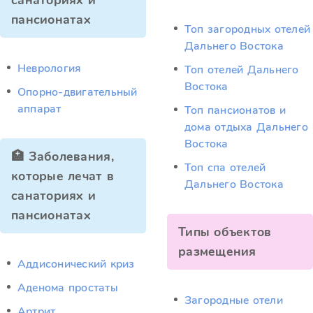
санаториях и
пансионатах
Топ загородных отелей
Дальнего Востока
Неврология
Топ отелей Дальнего
Востока
Опорно-двигательный
аппарат
Топ пансионатов и
дома отдыха Дальнего
Востока
🏥 Заболевания,
Топ спа отелей
которые лечат в
Дальнего Востока
санаториях и
пансионатах
Типы объектов
размещения
Аддисонический криз
Аденома простаты
Загородные отели
Артрит