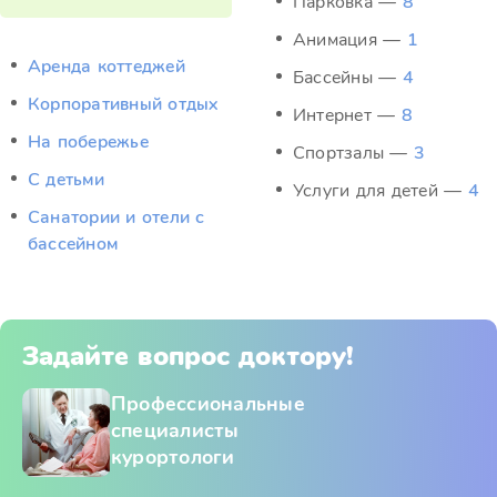
Парковка —
8
Анимация —
1
Аренда коттеджей
Бассейны —
4
Корпоративный отдых
Интернет —
8
На побережье
Спортзалы —
3
С детьми
Услуги для детей —
4
Санатории и отели с
бассейном
Задайте вопрос доктору!
Профессиональные
специалисты
курортологи