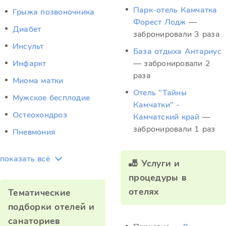
Парк-отель Камчатка
Грыжа позвоночника
Форест Лодж
—
Диабет
забронировали 3 раза
Инсульт
База отдыха Антариус
Инфаркт
— забронировали 2
раза
Миома матки
Отель "Тайны
Мужское бесплодие
Камчатки" -
Остеохондроз
Камчатский край
—
забронировали 1 раз
Пневмония
показать всё
🎳 Услуги и
процедуры в
отелях
Тематические
подборки отелей и
санаториев