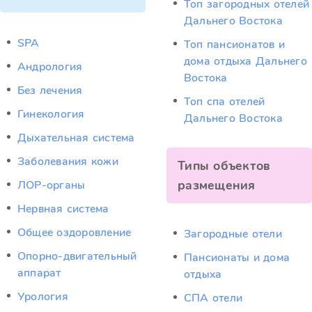
Топ загородных отелей
Дальнего Востока
SPA
Топ пансионатов и
дома отдыха Дальнего
Андрология
Востока
Без лечения
Топ спа отелей
Гинекология
Дальнего Востока
Дыхательная система
Заболевания кожи
Типы объектов
размещения
ЛОР-органы
Нервная система
Общее оздоровление
Загородные отели
Опорно-двигательный
Пансионаты и дома
аппарат
отдыха
Урология
СПА отели