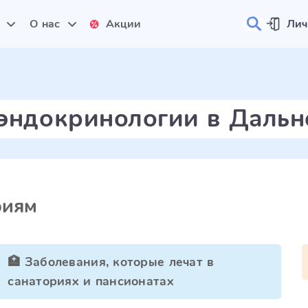
и
О нас
Акции
Лич
эндокринологии в Дальн
риям
🏥 Заболевания, которые лечат в
санаториях и пансионатах