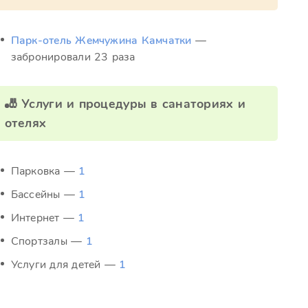
Парк-отель Жемчужина Камчатки
—
забронировали 23 раза
🎳 Услуги и процедуры в санаториях и
отелях
Парковка —
1
Бассейны —
1
Интернет —
1
Спортзалы —
1
Услуги для детей —
1