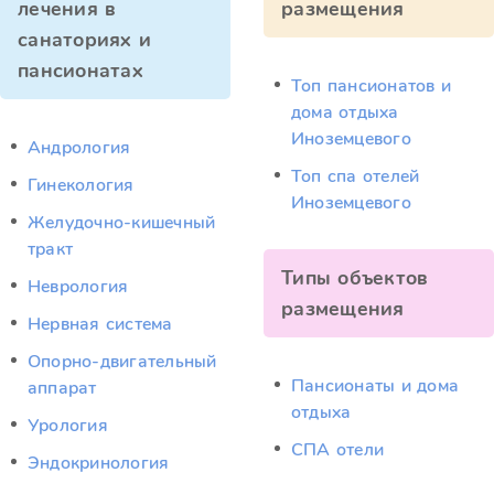
лечения в
размещения
санаториях и
пансионатах
Топ пансионатов и
дома отдыха
Иноземцевого
Андрология
Топ спа отелей
Гинекология
Иноземцевого
Желудочно-кишечный
тракт
Типы объектов
Неврология
размещения
Нервная система
Опорно-двигательный
Пансионаты и дома
аппарат
отдыха
Урология
СПА отели
Эндокринология