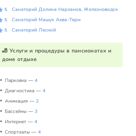
Санаторий Долина Нарзанов, Железноводск
5
Санаторий Машук Аква-Терм
5
Санаторий Лесной
5
🎳 Услуги и процедуры в пансионатах и
доме отдыхе
Парковка —
4
Диагностика —
4
Анимация —
2
Бассейны —
3
Интернет —
4
Спортзалы —
4