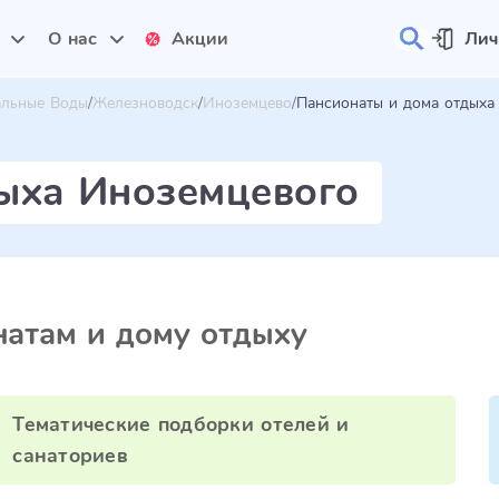
и
О нас
Акции
Лич
альные Воды
Железноводск
Иноземцево
Пансионаты и дома отдыха
ыха Иноземцевого
атам и дому отдыху
Тематические подборки отелей и
санаториев