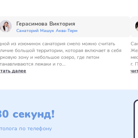
Герасимова Виктория
Санаторий Машук Аква-Терм
ной из изюминок санатория смело можно считать
Са
личие большой территории, которая включает в себя
Жел
рковую зону и небольшое озеро, где летом
ме
танавливаются лежаки и го...
г. 
итать далее
чи
0 секунд!
толога по телефону