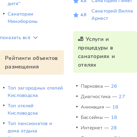
Санаторий Пикет
4.8
дитя"
Санаторий Вилла
Санатории
4.8
Арнест
Минобороны
показать всё
🎳 Услуги и
процедуры в
санаториях и
Рейтинги объектов
отелях
размещения
Парковка —
26
Топ загородных отелей
Кисловодска
Диагностика —
27
Топ отелей
Анимация —
18
Кисловодска
Бассейны —
18
Топ пансионатов и
Интернет —
28
дома отдыха