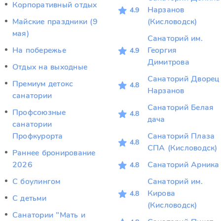
Корпоративный отдых
Нарзанов
4.9
Майские праздники (9
(Кисловодск)
мая)
Санаторий им.
На побережье
Георгия
4.9
Димитрова
Отдых на выходные
Санаторий Дворец
Премиум детокс
4.8
Нарзанов
санатории
Санаторий Белая
Профсоюзные
4.8
дача
санатории
Профкурорта
Санаторий Плаза
4.8
СПА (Кисловодск)
Раннее бронирование
2026
Санаторий Арника
4.8
С боулингом
Санаторий им.
Кирова
4.8
С детьми
(Кисловодск)
Санатории "Мать и