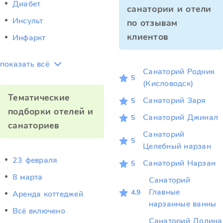
Диабет
санатории и отели
Инсульт
по отзывам
клиентов
Инфаркт
показать всё
Санаторий Родник
5
(Кисловодск)
Тематические
Санаторий Заря
5
подборки отелей и
Санаторий Джинал
5
санаториев
Санаторий
5
Целебный нарзан
23 февраля
Санаторий Нарзан
5
8 марта
Санаторий
Главные
4.9
Аренда коттеджей
нарзанные ванны
Всё включено
Санаторий Долина