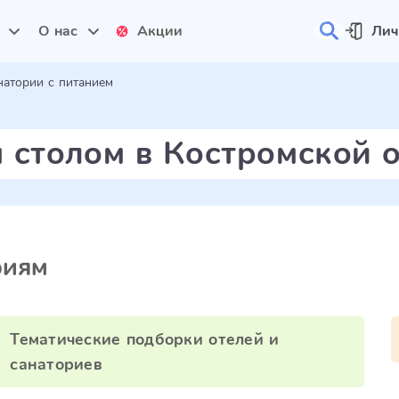
и
О нас
Акции
Лич
натории с питанием
 столом в Костромской 
риям
Тематические подборки отелей и
санаториев