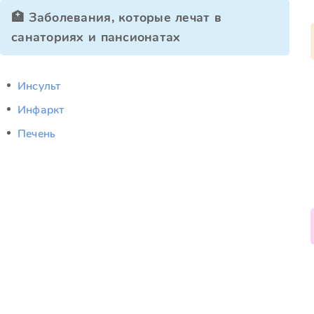
🏥 Заболевания, которые лечат в
санаториях и пансионатах
Инсульт
Инфаркт
Печень