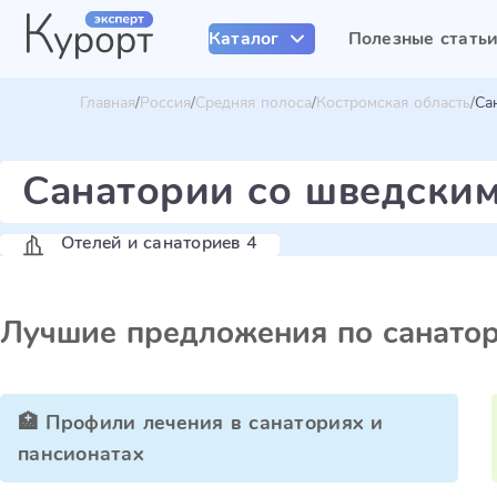
Каталог
Полезные стать
Главная
Россия
Средняя полоса
Костромская область
Са
Санатории со шведским
Отелей и санаториев 4
Лучшие предложения по санато
🏥 Профили лечения в санаториях и
пансионатах