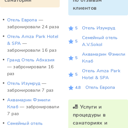
санатории
по отзывам
клиентов
Отель Европа
—
забронировали 24 раза
Отель Изумруд
5
Отель Amza Park Hotel
Семейный отель
5
& SPA
—
A.V.Sokol
забронировали 16 раз
Аквамарин Фэмили
5
Гранд Отель Абхазия
Клаб
— забронировали 16
Отель Amza Park
раз
5
Hotel & SPA
Отель Изумруд
—
Отель Европа
4.8
забронировали 7 раз
Аквамарин Фэмили
🎳 Услуги и
Клаб
— забронировали
7 раз
процедуры в
санаториях и
Семейный отель