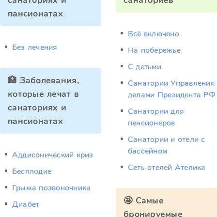
санаториях и
санаториев
пансионатах
Всё включено
Без лечения
На побережье
С детьми
🏥 Заболевания,
Санатории Управления
которые лечат в
делами Президента РФ
санаториях и
Санатории для
пансионатах
пенсионеров
Санатории и отели с
бассейном
Аддисонический криз
Сеть отелей Ателика
Бесплодие
Грыжа позвоночника
🤩 Самые
Диабет
бронируемые