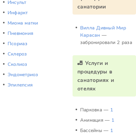
Инсульт
санатории
Инфаркт
Миома матки
Вилла Дивный Мир
Пневмония
Карасан
—
забронировали 2 раза
Псориаз
Склероз
🎳 Услуги и
Сколиоз
процедуры в
Эндометриоз
санаториях и
Эпилепсия
отелях
Парковка —
1
Анимация —
1
Бассейны —
1