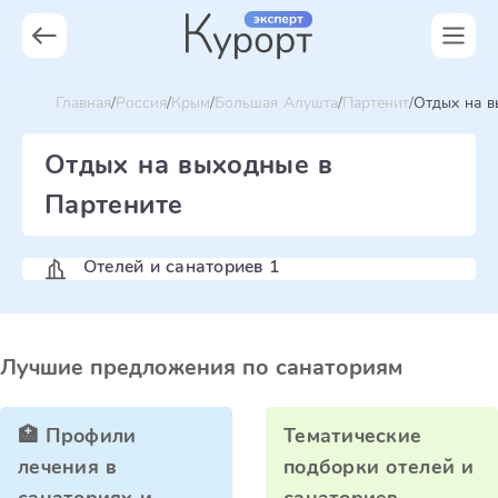
Главная
Россия
Крым
Большая Алушта
Партенит
Отдых на в
Отдых на выходные в
Партените
Отелей и санаториев 1
Лучшие предложения по санаториям
🏥 Профили
Тематические
лечения в
подборки отелей и