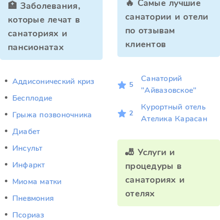
🔥 Самые лучшие
🏥 Заболевания,
санатории и отели
которые лечат в
по отзывам
санаториях и
клиентов
пансионатах
Санаторий
Аддисонический криз
5
"Айвазовское"
Бесплодие
Курортный отель
2
Грыжа позвоночника
Ателика Карасан
Диабет
Инсульт
🎳 Услуги и
Инфаркт
процедуры в
санаториях и
Миома матки
отелях
Пневмония
Псориаз