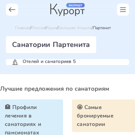
Главная
Россия
Крым
Большая Алушта
Партенит
Санатории Партенита
Отелей и санаториев 5
Лучшие предложения по санаториям
🏥 Профили
🤩 Самые
лечения в
бронируемые
санаториях и
санатории
пансионатах