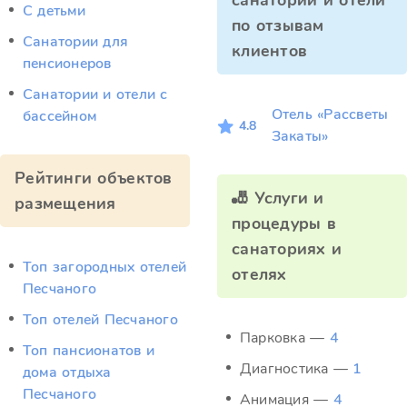
санатории и отели
С детьми
по отзывам
Санатории для
клиентов
пенсионеров
Санатории и отели с
Отель «Рассветы
бассейном
4.8
Закаты»
Рейтинги объектов
🎳 Услуги и
размещения
процедуры в
санаториях и
Топ загородных отелей
отелях
Песчаного
Топ отелей Песчаного
Парковка —
4
Топ пансионатов и
Диагностика —
1
дома отдыха
Песчаного
Анимация —
4