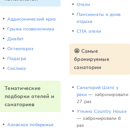
Отели
Пансионаты и дома
Аддисонический криз
отдыха
Грыжа позвоночника
СПА отели
Диабет
Остеопороз
🤩 Самые
Подагра
бронируемые
санатории
Сколиоз
Санаторий Шато у
Тематические
реки
— забронировали
подборки отелей и
27 раз
санаториев
Уткино Country House
— забронировали 6
Азовское побережье
раз