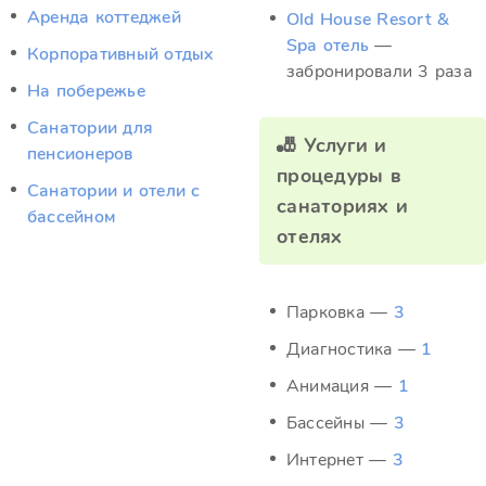
Аренда коттеджей
Old House Resort &
Spa отель
—
Корпоративный отдых
забронировали 3 раза
На побережье
Санатории для
🎳 Услуги и
пенсионеров
процедуры в
Санатории и отели с
санаториях и
бассейном
отелях
Парковка —
3
Диагностика —
1
Анимация —
1
Бассейны —
3
Интернет —
3