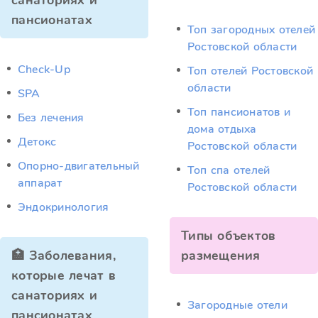
санаториях и
пансионатах
Топ загородных отелей
Ростовской области
Check-Up
Топ отелей Ростовской
области
SPA
Топ пансионатов и
Без лечения
дома отдыха
Детокс
Ростовской области
Опорно-двигательный
Топ спа отелей
аппарат
Ростовской области
Эндокринология
Типы объектов
🏥 Заболевания,
размещения
которые лечат в
санаториях и
Загородные отели
пансионатах