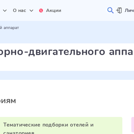
и
О нас
Акции
Лич
й аппарат
орно-двигательного аппа
риям
Тематические подборки отелей и
санаториев