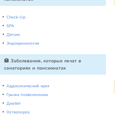
Check-Up
SPA
Детокс
Эндокринология
🏥 Заболевания, которые лечат в
санаториях и пансионатах
Аддисонический криз
Грыжа позвоночника
Диабет
Остеопороз