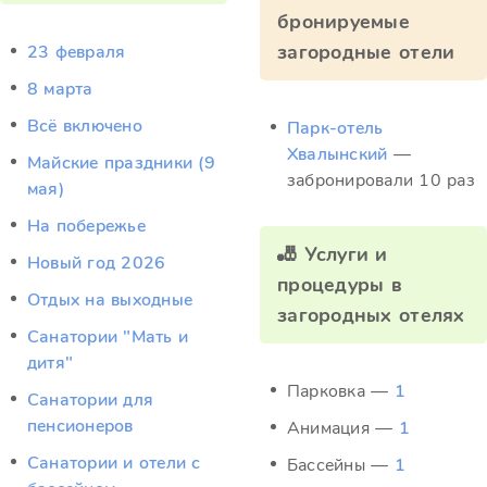
бронируемые
загородные отели
23 февраля
8 марта
Всё включено
Парк-отель
Хвалынский
—
Майские праздники (9
забронировали 10 раз
мая)
На побережье
🎳 Услуги и
Новый год 2026
процедуры в
Отдых на выходные
загородных отелях
Санатории "Мать и
дитя"
Парковка —
1
Санатории для
пенсионеров
Анимация —
1
Санатории и отели с
Бассейны —
1