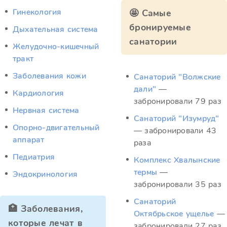
Гинекология
🤩 Самые
бронируемые
Дыхательная система
санатории
Желудочно-кишечный
тракт
Заболевания кожи
Санаторий "Волжские
дали"
—
Кардиология
забронировали 79 раз
Нервная система
Санаторий "Изумруд"
Опорно-двигательный
— забронировали 43
аппарат
раза
Педиатрия
Комплекс Хвалынские
термы
—
Эндокринология
забронировали 35 раз
Санаторий
🏥 Заболевания,
Октябрьское ущелье
—
которые лечат в
забронировали 27 раз