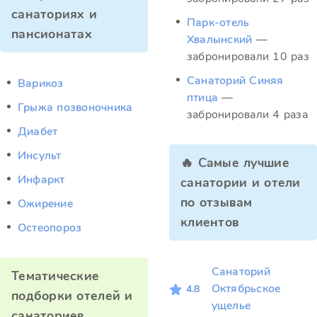
санаториях и
Парк-отель
пансионатах
Хвалынский
—
забронировали 10 раз
Санаторий Синяя
Варикоз
птица
—
Грыжа позвоночника
забронировали 4 раза
Диабет
Инсульт
🔥 Самые лучшие
Инфаркт
санатории и отели
по отзывам
Ожирение
клиентов
Остеопороз
Санаторий
Тематические
Октябрьское
4.8
подборки отелей и
ущелье
санаториев