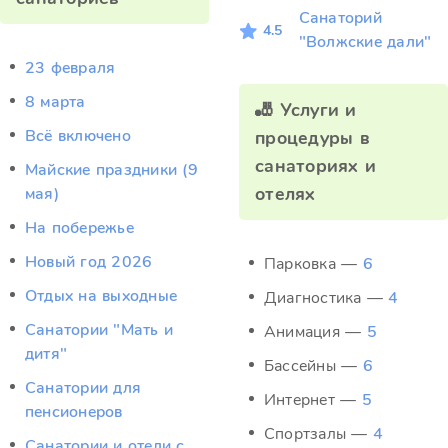
Санаторий
4.5
"Волжские дали"
23 февраля
8 марта
🎳 Услуги и
Всё включено
процедуры в
санаториях и
Майские праздники (9
отелях
мая)
На побережье
Новый год 2026
Парковка —
6
Отдых на выходные
Диагностика —
4
Санатории "Мать и
Анимация —
5
дитя"
Бассейны —
6
Санатории для
Интернет —
5
пенсионеров
Спортзалы —
4
Санатории и отели с