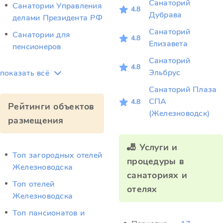
Санаторий
Санатории Управления
4.8
Дубрава
делами Президента РФ
Санаторий
Санатории для
4.8
Елизавета
пенсионеров
Санаторий
4.8
Эльбрус
показать всё
Санаторий Плаза
СПА
4.8
Рейтинги объектов
(Железноводск)
размещения
🎳 Услуги и
Топ загородных отелей
процедуры в
Железноводска
санаториях и
Топ отелей
отелях
Железноводска
Топ пансионатов и