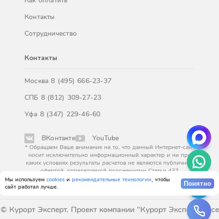
Как оплатить
Контакты
Сотрудничество
Контакты
Москва
8 (495) 666-23-37
СПБ
8 (812) 309-27-23
Уфа
8 (347) 229-46-60
ВКонтакте
YouTube
* Обращаем Ваше внимание на то, что данный Интернет-сайт
носит исключительно информационный характер и ни при
каких условиях результаты расчетов не являются публичной
офертой, определяемой положениями Статьи 437
Гражданского кодекса Российской Федерации. За
Мы используем
cookies
и
рекомендательные технологии
, чтобы
Понятно
окончательным расчетом обращайтесь к нашим менеджерам.
сайт работал лучше.
© Курорт Эксперт. Проект компании "Курорт Эксперт". Все