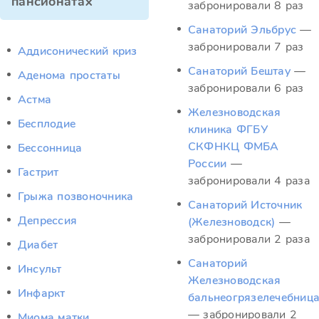
пансионатах
забронировали 8 раз
Санаторий Эльбрус
—
забронировали 7 раз
Аддисонический криз
Санаторий Бештау
—
Аденома простаты
забронировали 6 раз
Астма
Железноводская
Бесплодие
клиника ФГБУ
СКФНКЦ ФМБА
Бессонница
России
—
Гастрит
забронировали 4 раза
Грыжа позвоночника
Санаторий Источник
Депрессия
(Железноводск)
—
забронировали 2 раза
Диабет
Санаторий
Инсульт
Железноводская
Инфаркт
бальнеогрязелечебниц
— забронировали 2
Миома матки