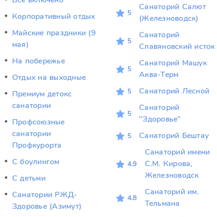
Всё включено
Санаторий Салют
5
Корпоративный отдых
(Железноводск)
Майские праздники (9
Санаторий
5
мая)
Славяновский исток
На побережье
Санаторий Машук
5
Аква-Терм
Отдых на выходные
Санаторий Лесной
5
Премиум детокс
санатории
Санаторий
5
"Здоровье"
Профсоюзные
санатории
Санаторий Бештау
5
Профкурорта
Санаторий имени
С боулингом
С.М. Кирова,
4.9
Железноводск
С детьми
Санаторий им.
Санатории РЖД-
4.8
Тельмана
Здоровье (Азимут)