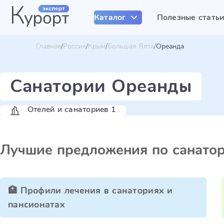
Каталог
Полезные стать
Главная
Россия
Крым
Большая Ялта
Ореанда
Санатории Ореанды
Отелей и санаториев 1
Лучшие предложения по санато
🏥 Профили лечения в санаториях и
пансионатах