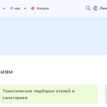
и
О нас
Акции
Лич
риям
Тематические подборки отелей и
санаториев