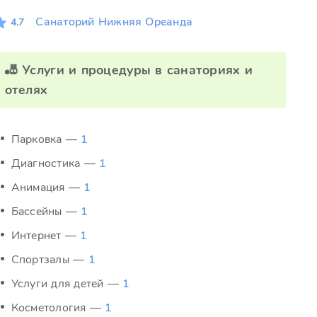
Санаторий Нижняя Ореанда
4.7
🎳 Услуги и процедуры в санаториях и
отелях
Парковка —
1
Диагностика —
1
Анимация —
1
Бассейны —
1
Интернет —
1
Спортзалы —
1
Услуги для детей —
1
Косметология —
1