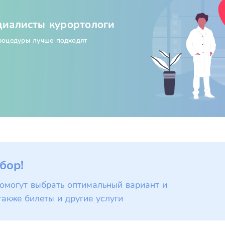
циалисты курортологи
процедуры лучше подходят
бор!
омогут выбрать оптимальный вариант и
также билеты и другие услуги