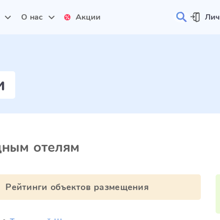
и
О нас
Акции
Лич
и
дным отелям
Рейтинги объектов размещения