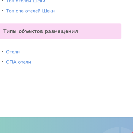
Топ отелей Шеки
Топ спа отелей Шеки
Типы объектов размещения
Отели
СПА отели