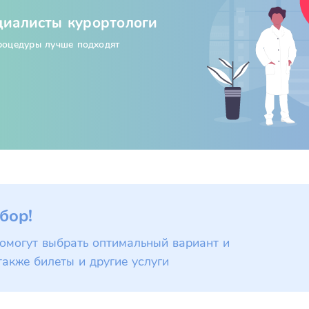
циалисты курортологи
процедуры лучше подходят
бор!
омогут выбрать оптимальный вариант и
также билеты и другие услуги