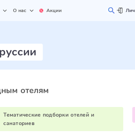
и
О нас
Акции
Лич
руссии
дным отелям
Тематические подборки отелей и
санаториев