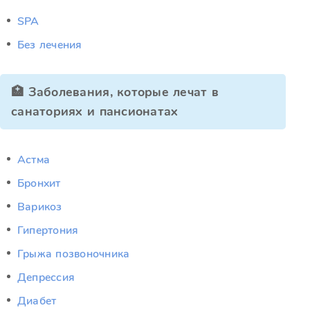
SPA
Без лечения
🏥 Заболевания, которые лечат в
санаториях и пансионатах
Астма
Бронхит
Варикоз
Гипертония
Грыжа позвоночника
Депрессия
Диабет