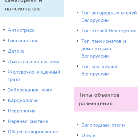
санаториях и
пансионатах
Топ загородных отелей
Белоруссии
Антистресс
Топ отелей Белоруссии
Гинекология
Топ пансионатов и
дома отдыха
Детокс
Белоруссии
Дыхательная система
Топ спа отелей
Желудочно-кишечный
Белоруссии
тракт
Заболевания кожи
Типы объектов
Кардиология
размещения
Неврология
Нервная система
Загородные отели
Общее оздоровление
Отели