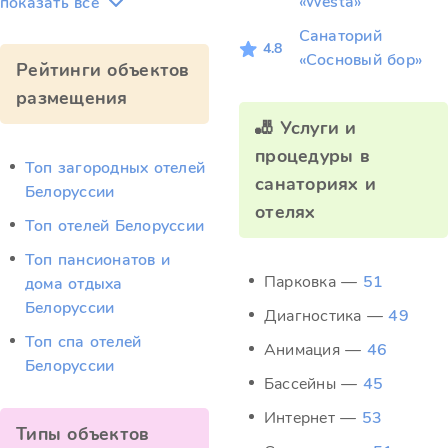
«Westa»
показать всё
Санаторий
4.8
«Сосновый бор»
Рейтинги объектов
размещения
🎳 Услуги и
процедуры в
Топ загородных отелей
санаториях и
Белоруссии
отелях
Топ отелей Белоруссии
Топ пансионатов и
Парковка —
51
дома отдыха
Белоруссии
Диагностика —
49
Топ спа отелей
Анимация —
46
Белоруссии
Бассейны —
45
Интернет —
53
Типы объектов