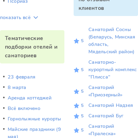
Псориаз
клиентов
показать всё
Санаторий Сосны
(Беларусь, Минская
Тематические
5
область,
подборки отелей и
Мядельский район)
санаториев
Санаторно-
курортный комплекс
5
23 февраля
"Плисса"
8 марта
Санаторий
5
«Приозерный»
Аренда коттеджей
Санаторий Надзея
5
Всё включено
Санаторий Буг
5
Горнолыжные курорты
Санаторий
Майские праздники (9
5
«Пралеска»
мая)