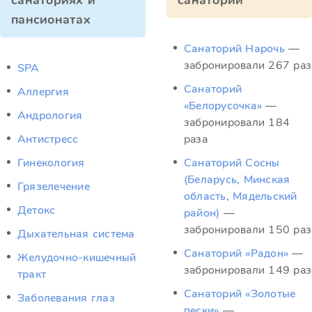
санаториях и
санатории
пансионатах
Санаторий Нарочь
—
забронировали 267 раз
SPA
Санаторий
Аллергия
«Белорусочка»
—
Андрология
забронировали 184
Антистресс
раза
Гинекология
Санаторий Сосны
(Беларусь, Минская
Грязелечение
область, Мядельский
Детокс
район)
—
забронировали 150 раз
Дыхательная система
Санаторий «Радон»
—
Желудочно-кишечный
забронировали 149 раз
тракт
Санаторий «Золотые
Заболевания глаз
пески»
—