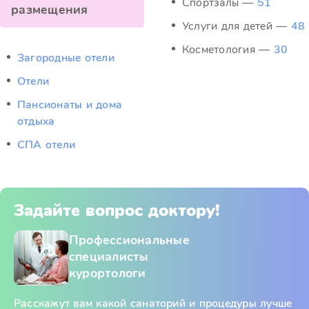
Спортзалы —
51
размещения
Услуги для детей —
48
Косметология —
30
Загородные отели
Отели
Пансионаты и дома
отдыха
СПА отели
Задайте вопрос доктору!
Профессиональные
специалисты
курортологи
Расскажут вам какой санаторий и процедуры лучше