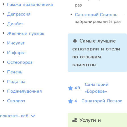
Грыжа позвоночника
раз
Депрессия
Санаторий Свитязь
—
забронировали 5 раз
Диабет
Желчный пузырь
🔥 Самые лучшие
Инсульт
санатории и отели
Инфаркт
по отзывам
Остеопороз
клиентов
Печень
Подагра
Санаторий
4.9
Поджелудочная
«Боровое»
Сколиоз
Санаторий Лесное
4
показать всё
🎳 Услуги и