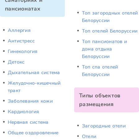
санаториях и
пансионатах
Топ загородных отелей
Белоруссии
Аллергия
Топ отелей Белоруссии
Антистресс
Топ пансионатов и
дома отдыха
Гинекология
Белоруссии
Детокс
Топ спа отелей
Дыхательная система
Белоруссии
Желудочно-кишечный
тракт
Типы объектов
Заболевания кожи
размещения
Кардиология
Нервная система
Загородные отели
Общее оздоровление
Отели