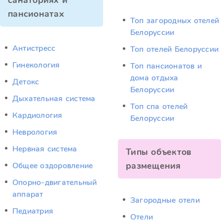
санаториях и
пансионатах
Топ загородных отелей
Белоруссии
Антистресс
Топ отелей Белоруссии
Гинекология
Топ пансионатов и
дома отдыха
Детокс
Белоруссии
Дыхательная система
Топ спа отелей
Кардиология
Белоруссии
Неврология
Нервная система
Типы объектов
размещения
Общее оздоровление
Опорно-двигательный
аппарат
Загородные отели
Педиатрия
Отели