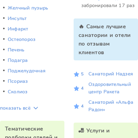
забронировали 17 раз
Желчный пузырь
Инсульт
🔥 Самые лучшие
Инфаркт
санатории и отели
Остеопороз
по отзывам
Печень
клиентов
Подагра
Поджелудочная
Санаторий Надзея
5
Псориаз
Оздоровительный
4
Сколиоз
центр Ракета
Санаторий «Альфа
4
показать всё
Радон»
Тематические
🎳 Услуги и
подборки отелей и