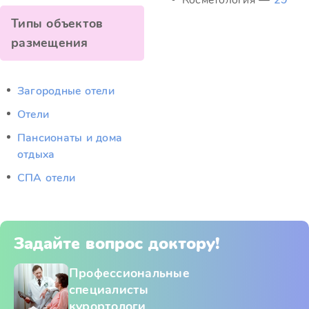
Косметология —
29
Типы объектов
размещения
Загородные отели
Отели
Пансионаты и дома
отдыха
СПА отели
Задайте вопрос доктору!
Профессиональные
специалисты
курортологи