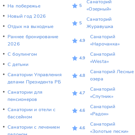
Санаторий
5
На побережье
«Озерный»
Новый год 2026
Санаторий
5
Отдых на выходные
Журавушка
Раннее бронирование
Санаторий
4.9
2026
«Нарочанка»
С боулингом
Санаторий
4.9
«Westa»
С детьми
Санаторий Лесные
Санатории Управления
4.8
озера
делами Президента РБ
Санаторий
Санатории для
4.7
«Спутник»
пенсионеров
Санаторий
Санатории и отели с
4.6
«Радон»
бассейном
Санаторий
Санатории с лечением
4.6
«Золотые пески»
радоном