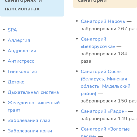
санаториях и
санатории
пансионатах
Санаторий Нарочь
—
забронировали 267 раз
SPA
Санаторий
Аллергия
«Белорусочка»
—
Андрология
забронировали 184
Антистресс
раза
Гинекология
Санаторий Сосны
(Беларусь, Минская
Детокс
область, Мядельский
Дыхательная система
район)
—
забронировали 150 раз
Желудочно-кишечный
тракт
Санаторий «Радон»
—
забронировали 149 раз
Заболевания глаз
Санаторий «Золотые
Заболевания кожи
пески»
—