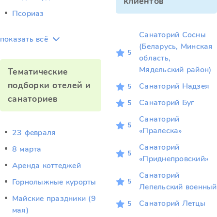
клиентов
Псориаз
Санаторий Сосны
показать всё
(Беларусь, Минская
5
область,
Мядельский район)
Тематические
подборки отелей и
Санаторий Надзея
5
санаториев
Санаторий Буг
5
Санаторий
5
«Пралеска»
23 февраля
Санаторий
8 марта
5
«Приднепровский»
Аренда коттеджей
Санаторий
5
Горнолыжные курорты
Лепельский военный
Майские праздники (9
Санаторий Летцы
5
мая)