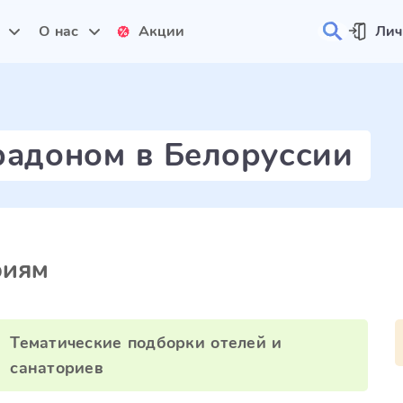
и
О нас
Акции
Лич
радоном в Белоруссии
риям
Тематические подборки отелей и
санаториев