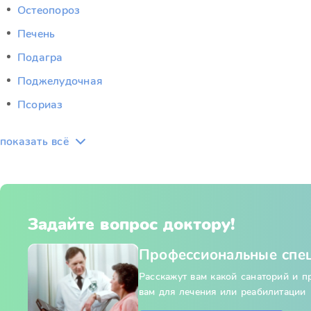
Остеопороз
Печень
Подагра
Поджелудочная
Псориаз
показать всё
Задайте вопрос доктору!
Профессиональные спе
Расскажут вам какой санаторий и 
вам для лечения или реабилитации