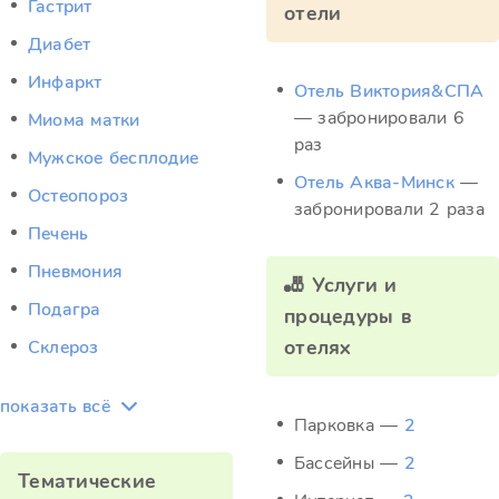
Гастрит
отели
Диабет
Инфаркт
Отель Виктория&СПА
— забронировали 6
Миома матки
раз
Мужское бесплодие
Отель Аква-Минск
—
Остеопороз
забронировали 2 раза
Печень
Пневмония
🎳 Услуги и
Подагра
процедуры в
отелях
Склероз
показать всё
Парковка —
2
Бассейны —
2
Тематические