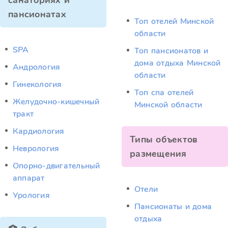
санаториях и
пансионатах
Топ отелей Минской
области
SPA
Топ пансионатов и
дома отдыха Минской
Андрология
области
Гинекология
Топ спа отелей
Желудочно-кишечный
Минской области
тракт
Кардиология
Типы объектов
Неврология
размещения
Опорно-двигательный
аппарат
Отели
Урология
Пансионаты и дома
отдыха