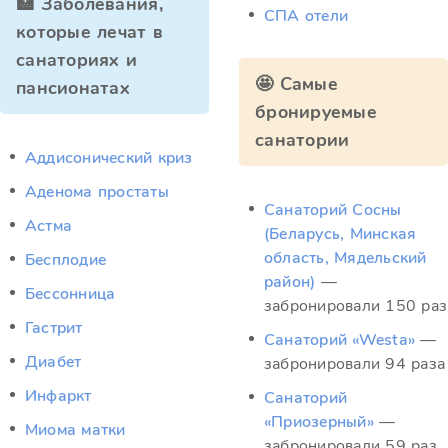
🏥 Заболевания,
СПА отели
которые лечат в
санаториях и
🤩 Самые
пансионатах
бронируемые
санатории
Аддисонический криз
Аденома простаты
Санаторий Сосны
Астма
(Беларусь, Минская
область, Мядельский
Бесплодие
район)
—
Бессонница
забронировали 150 раз
Гастрит
Санаторий «Westa»
—
Диабет
забронировали 94 раза
Инфаркт
Санаторий
«Приозерный»
—
Миома матки
забронировали 59 раз