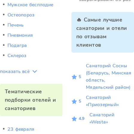
Мужское бесплодие
Остеопороз
🔥 Самые лучшие
Печень
санатории и отели
Пневмония
по отзывам
клиентов
Подагра
Склероз
Санаторий Сосны
показать всё
(Беларусь, Минская
5
область,
Мядельский район)
Тематические
Санаторий
подборки отелей и
5
«Приозерный»
санаториев
Санаторий
4.9
«Westa»
23 февраля