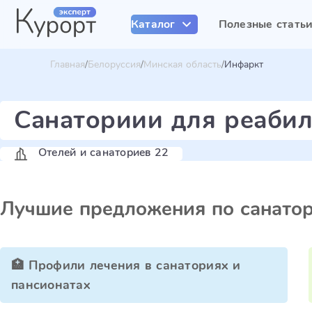
Каталог
Полезные стать
Главная
Белоруссия
Минская область
Инфаркт
Санаториии для реабил
Отелей и санаториев 22
Лучшие предложения по санато
🏥 Профили лечения в санаториях и
пансионатах