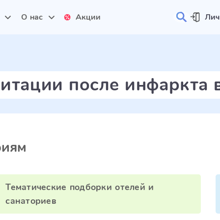
и
О нас
Акции
Лич
итации после инфаркта 
риям
Тематические подборки отелей и
санаториев