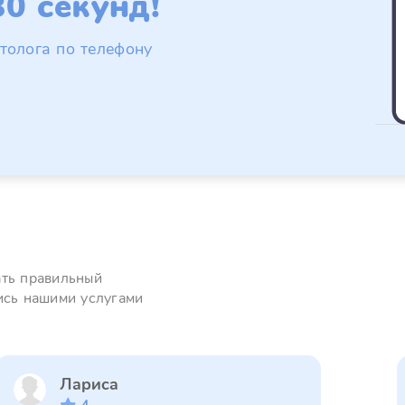
0 секунд!
толога по телефону
ать правильный
ись нашими услугами
Лариса
4