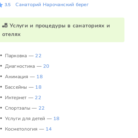
Санаторий Нарочанский берег
3.5
🎳 Услуги и процедуры в санаториях и
отелях
Парковка —
22
Диагностика —
20
Анимация —
18
Бассейны —
18
Интернет —
22
Спортзалы —
22
Услуги для детей —
18
Косметология —
14