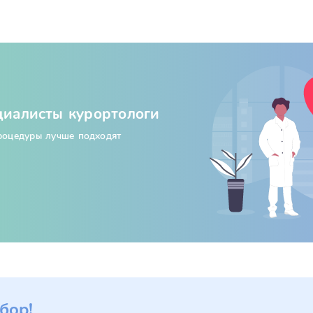
циалисты курортологи
процедуры лучше подходят
бор!