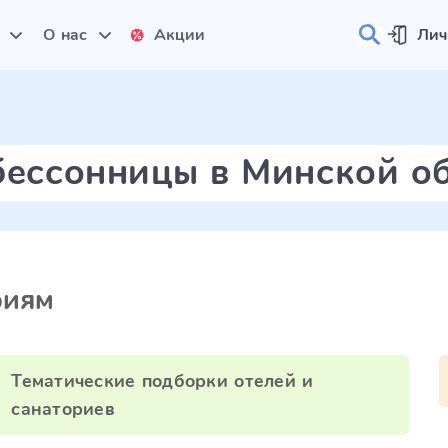
и
О нас
Акции
Лич
бессонницы в Минской о
риям
Тематические подборки отелей и
санаториев