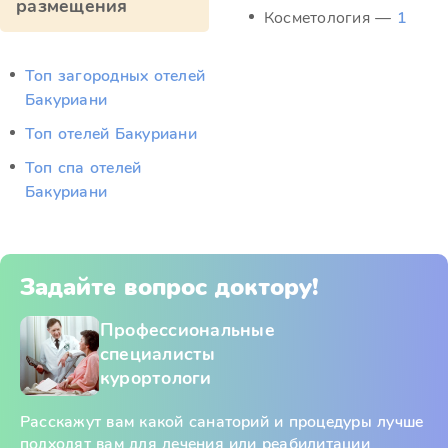
размещения
Косметология —
1
Топ загородных отелей
Бакуриани
Топ отелей Бакуриани
Топ спа отелей
Бакуриани
Задайте вопрос доктору!
Профессиональные
специалисты
курортологи
Расскажут вам какой санаторий и процедуры лучше
подходят вам для лечения или реабилитации