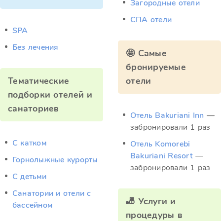
Загородные отели
СПА отели
SPA
Без лечения
🤩 Самые
бронируемые
Тематические
отели
подборки отелей и
санаториев
Отель Bakuriani Inn
—
забронировали 1 раз
C катком
Отель Komorebi
Bakuriani Resort
—
Горнолыжные курорты
забронировали 1 раз
С детьми
Санатории и отели с
🎳 Услуги и
бассейном
процедуры в