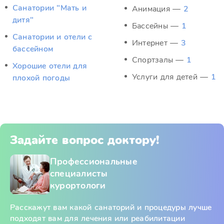
Санатории "Мать и
Анимация —
2
дитя"
Бассейны —
1
Санатории и отели с
Интернет —
3
бассейном
Спортзалы —
1
Хорошие отели для
Услуги для детей —
1
плохой погоды
Задайте вопрос доктору!
Профессиональные
специалисты
курортологи
Расскажут вам какой санаторий и процедуры лучше
подходят вам для лечения или реабилитации