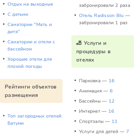
Отдых на выходные
забронировали 2 раза
С детьми
Отель Radisson Blu
—
забронировали 1 раз
Санатории "Мать и
дитя"
Санатории и отели с
🎳 Услуги и
бассейном
процедуры в
Хорошие отели для
отелях
плохой погоды
Парковка —
16
Рейтинги объектов
Анимация —
6
размещения
Бассейны —
12
Интернет —
16
Топ загородных отелей
Спортзалы —
11
Батуми
Услуги для детей —
7