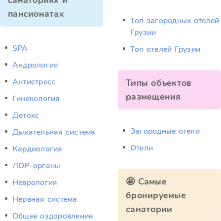
санаториях и
пансионатах
Топ загородных отелей
Грузии
SPA
Топ отелей Грузии
Андрология
Антистресс
Типы объектов
размещения
Гинекология
Детокс
Загородные отели
Дыхательная система
Отели
Кардиология
ЛОР-органы
🤩 Самые
Неврология
бронируемые
Нервная система
санатории
Общее оздоровление