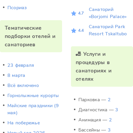
Псориаз
Санаторий
4.7
«Borjomi Palace»
Санаторий Park
Тематические
4.4
Resort Tskaltubo
подборки отелей и
санаториев
🎳 Услуги и
процедуры в
23 февраля
санаториях и
8 марта
отелях
Всё включено
Горнолыжные курорты
Парковка —
2
Майские праздники (9
Диагностика —
3
мая)
Анимация —
2
На побережье
Бассейны —
3