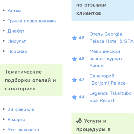
по отзывам
Астма
клиентов
Грыжа позвоночника
Диабет
Отель Georgia
4.8
Инсульт
Palace Hotel & SPA
Псориаз
Медицинский
велнес-курорт
4.8
Биоли
Тематические
Санаторий
подборки отелей и
4.7
«Borjomi Palace»
санаториев
Legends Tskaltubo
4.4
Spa Resort
23 февраля
8 марта
🎳 Услуги и
процедуры в
Всё включено