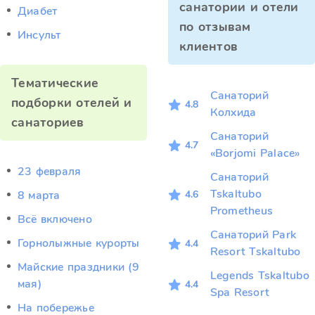
санатории и отели
Диабет
по отзывам
Инсульт
клиентов
Тематические
Санаторий
подборки отелей и
4.8
Колхида
санаториев
Санаторий
4.7
«Borjomi Palace»
23 февраля
Санаторий
Tskaltubo
4.6
8 марта
Prometheus
Всё включено
Санаторий Park
Горнолыжные курорты
4.4
Resort Tskaltubo
Майские праздники (9
Legends Tskaltubo
мая)
4.4
Spa Resort
На побережье