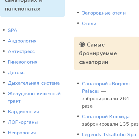
санаториях и
пансионатах
Загородные отели
Отели
SPA
Андрология
🤩 Самые
Антистресс
бронируемые
санатории
Гинекология
Детокс
Дыхательная система
Санаторий «Borjomi
Palace»
—
Желудочно-кишечный
забронировали 264
тракт
раза
Кардиология
Санаторий Колхида
—
ЛОР-органы
забронировали 135 раз
Неврология
Legends Tskaltubo Spa