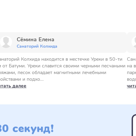
Сёмина Елена
Санаторий Колхида
анаторий Колхида находится в местечке Уреки в 50-ти
Сан
м от Батуми. Уреки славится своими черными песчаными
на 
ляжами, песок обладает магнитными лечебными
пар
войствами и подхо...
вод
итать далее
чит
0 секунд!