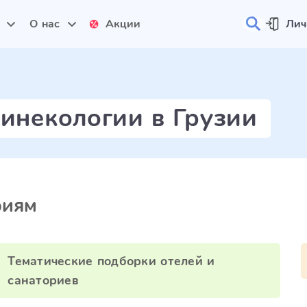
и
О нас
Акции
Лич
гинекологии в Грузии
риям
Тематические подборки отелей и
санаториев