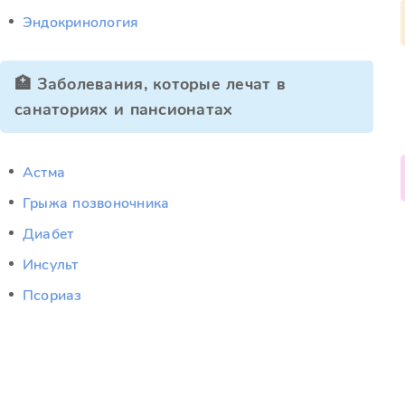
Эндокринология
🏥 Заболевания, которые лечат в
санаториях и пансионатах
Астма
Грыжа позвоночника
Диабет
Инсульт
Псориаз