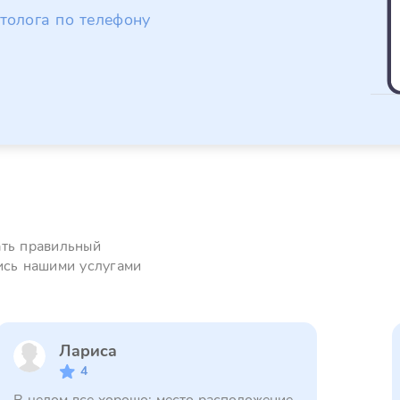
толога по телефону
ать правильный
ись нашими услугами
Лариса
4