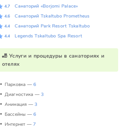
Санаторий «Borjomi Palace»
4.7
Санаторий Tskaltubo Prometheus
4.6
Санаторий Park Resort Tskaltubo
4.4
Legends Tskaltubo Spa Resort
4.4
🎳 Услуги и процедуры в санаториях и
отелях
Парковка —
6
Диагностика —
3
Анимация —
3
Бассейны —
6
Интернет —
7