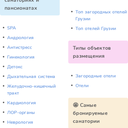
санаториях и
пансионатах
Топ загородных отелей
Грузии
SPA
Топ отелей Грузии
Андрология
Антистресс
Типы объектов
размещения
Гинекология
Детокс
Загородные отели
Дыхательная система
Отели
Желудочно-кишечный
тракт
Кардиология
🤩 Самые
ЛОР-органы
бронируемые
санатории
Неврология