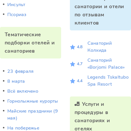
Инсульт
санатории и отели
по отзывам
Псориаз
клиентов
Тематические
подборки отелей и
Санаторий
4.8
Колхида
санаториев
Санаторий
4.7
«Borjomi Palace»
23 февраля
Legends Tskaltubo
4.4
8 марта
Spa Resort
Всё включено
Горнолыжные курорты
🎳 Услуги и
Майские праздники (9
процедуры в
мая)
санаториях и
На побережье
отелях