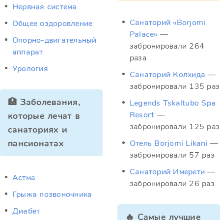
Нервная система
Санаторий «Borjomi
Общее оздоровление
Palace»
—
Опорно-двигательный
забронировали 264
аппарат
раза
Урология
Санаторий Колхида
—
забронировали 135 раз
🏥 Заболевания,
Legends Tskaltubo Spa
Resort
—
которые лечат в
забронировали 125 раз
санаториях и
пансионатах
Отель Borjomi Likani
—
забронировали 57 раз
Санаторий Имерети
—
Астма
забронировали 26 раз
Грыжа позвоночника
Диабет
🔥 Самые лучшие