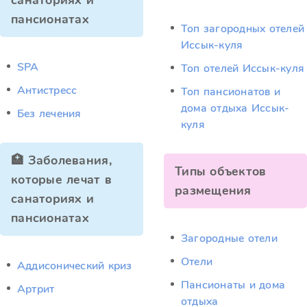
санаториях и
пансионатах
Топ загородных отелей
Иссык-куля
SPA
Топ отелей Иссык-куля
Антистресс
Топ пансионатов и
дома отдыха Иссык-
Без лечения
куля
🏥 Заболевания,
Типы объектов
которые лечат в
размещения
санаториях и
пансионатах
Загородные отели
Отели
Аддисонический криз
Пансионаты и дома
Артрит
отдыха