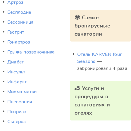
Артроз
Бесплодие
🤩 Самые
Бессонница
бронируемые
Гастрит
санатории
Гонартроз
Грыжа позвоночника
Отель KARVEN four
Seasons
—
Диабет
забронировали 4 раза
Инсульт
Инфаркт
🎳 Услуги и
Миома матки
процедуры в
Пневмония
санаториях и
Псориаз
отелях
Склероз