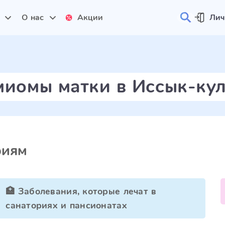
и
О нас
Акции
Лич
миомы матки в Иссык-ку
риям
🏥 Заболевания, которые лечат в
санаториях и пансионатах