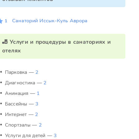
Санаторий Иссык-Куль Аврора
1
🎳 Услуги и процедуры в санаториях и
отелях
Парковка —
2
Диагностика —
2
Анимация —
1
Бассейны —
3
Интернет —
2
Спортзалы —
2
Услуги для детей —
3