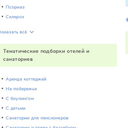
Псориаз
Склероз
показать всё
Тематические подборки отелей и
санаториев
Аренда коттеджей
На побережье
С боулингом
С детьми
Санатории для пенсионеров
Санатории и отели с бассейном