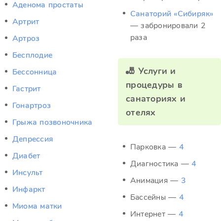
Аденома простаты
Санаторий «Сибиряк»
Артрит
— забронировали 2
раза
Артроз
Бесплодие
🎳 Услуги и
Бессонница
процедуры в
Гастрит
санаториях и
Гонартроз
отелях
Грыжа позвоночника
Депрессия
Парковка —
4
Диабет
Диагностика —
4
Инсульт
Анимация —
3
Инфаркт
Бассейны —
4
Миома матки
Интернет —
4