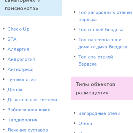
санаториях и
пансионатах
Топ загородных отелей
Бердска
Check-Up
Топ отелей Бердска
SPA
Топ пансионатов и
дома отдыха Бердска
Аллергия
Топ спа отелей
Андрология
Бердска
Антистресс
Гинекология
Типы объектов
Детокс
размещения
Дыхательная система
Заболевания кожи
Загородные отели
Кардиология
Отели
Лечение суставов