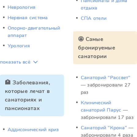
Пансионаты и дома
Неврология
отдыха
Нервная система
СПА отели
Опорно-двигательный
аппарат
🤩 Самые
Урология
бронируемые
санатории
показать всё
Санаторий "Рассвет"
🏥 Заболевания,
— забронировали 27
которые лечат в
раз
санаториях и
Клинический
пансионатах
санаторий Парус
—
забронировали 17 раз
Санаторий "Крона"
—
Аддисонический криз
забронировали 4 раза