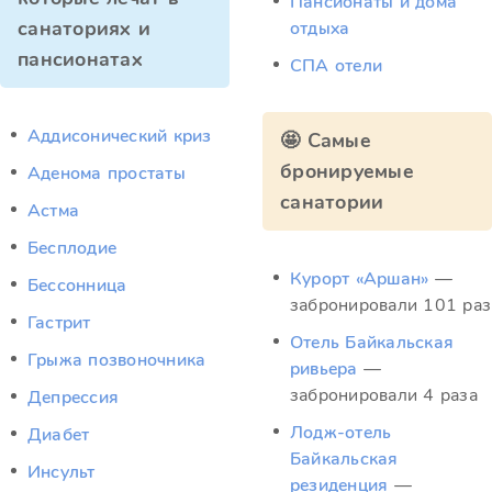
Пансионаты и дома
санаториях и
отдыха
пансионатах
СПА отели
Аддисонический криз
🤩 Самые
бронируемые
Аденома простаты
санатории
Астма
Бесплодие
Курорт «Аршан»
—
Бессонница
забронировали 101 раз
Гастрит
Отель Байкальская
Грыжа позвоночника
ривьера
—
забронировали 4 раза
Депрессия
Лодж-отель
Диабет
Байкальская
Инсульт
резиденция
—