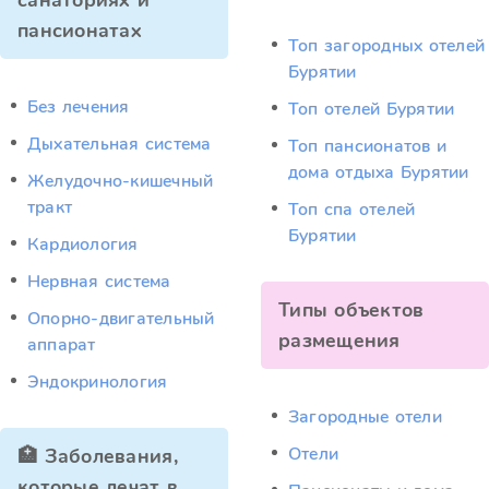
санаториях и
пансионатах
Топ загородных отелей
Бурятии
Без лечения
Топ отелей Бурятии
Дыхательная система
Топ пансионатов и
дома отдыха Бурятии
Желудочно-кишечный
тракт
Топ спа отелей
Бурятии
Кардиология
Нервная система
Типы объектов
Опорно-двигательный
размещения
аппарат
Эндокринология
Загородные отели
Отели
🏥 Заболевания,
которые лечат в