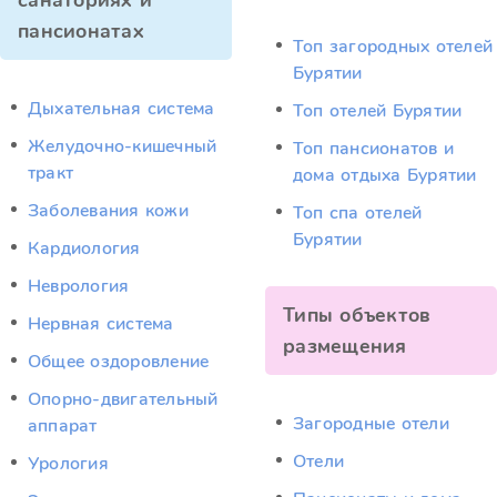
санаториях и
пансионатах
Топ загородных отелей
Бурятии
Дыхательная система
Топ отелей Бурятии
Желудочно-кишечный
Топ пансионатов и
тракт
дома отдыха Бурятии
Заболевания кожи
Топ спа отелей
Бурятии
Кардиология
Неврология
Типы объектов
Нервная система
размещения
Общее оздоровление
Опорно-двигательный
Загородные отели
аппарат
Отели
Урология