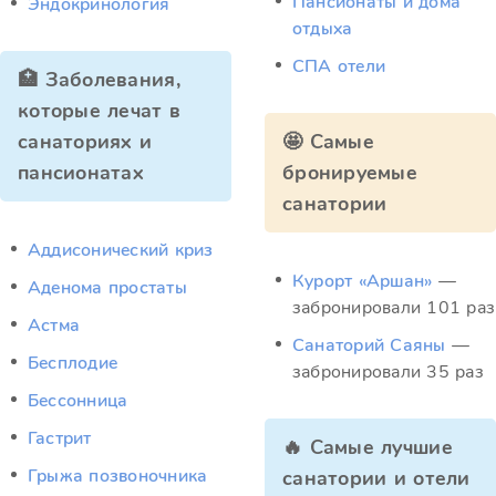
Пансионаты и дома
Эндокринология
отдыха
СПА отели
🏥 Заболевания,
которые лечат в
санаториях и
🤩 Самые
пансионатах
бронируемые
санатории
Аддисонический криз
Курорт «Аршан»
—
Аденома простаты
забронировали 101 раз
Астма
Санаторий Саяны
—
Бесплодие
забронировали 35 раз
Бессонница
Гастрит
🔥 Самые лучшие
Грыжа позвоночника
санатории и отели