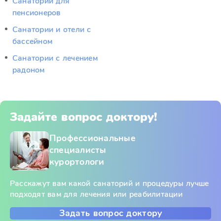
Санатории для
пенсионеров
Санатории и отели с
бассейном
Санатории с лечением
радоном
Задайте вопрос доктору!
Профессиональные
специалисты
курортологи
Расскажут вам какой санаторий и процедуры лучше
подходят вам для лечения или реабилитации
Задать вопрос доктору