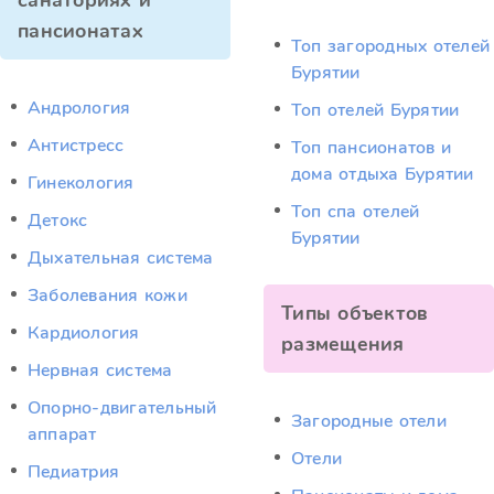
санаториях и
пансионатах
Топ загородных отелей
Бурятии
Андрология
Топ отелей Бурятии
Антистресс
Топ пансионатов и
дома отдыха Бурятии
Гинекология
Топ спа отелей
Детокс
Бурятии
Дыхательная система
Заболевания кожи
Типы объектов
Кардиология
размещения
Нервная система
Опорно-двигательный
Загородные отели
аппарат
Отели
Педиатрия