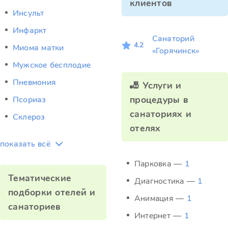
клиентов
Инсульт
Инфаркт
Санаторий
4.2
Миома матки
«Горячинск»
Мужское бесплодие
Пневмония
🎳 Услуги и
процедуры в
Псориаз
санаториях и
Склероз
отелях
показать всё
Парковка —
1
Тематические
Диагностика —
1
подборки отелей и
Анимация —
1
санаториев
Интернет —
1