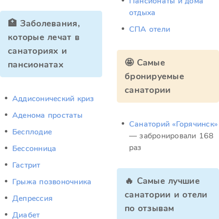
Пансионаты и дома
отдыха
🏥 Заболевания,
СПА отели
которые лечат в
санаториях и
🤩 Самые
пансионатах
бронируемые
санатории
Аддисонический криз
Аденома простаты
Санаторий «Горячинск»
Бесплодие
— забронировали 168
раз
Бессонница
Гастрит
🔥 Самые лучшие
Грыжа позвоночника
санатории и отели
Депрессия
по отзывам
Диабет