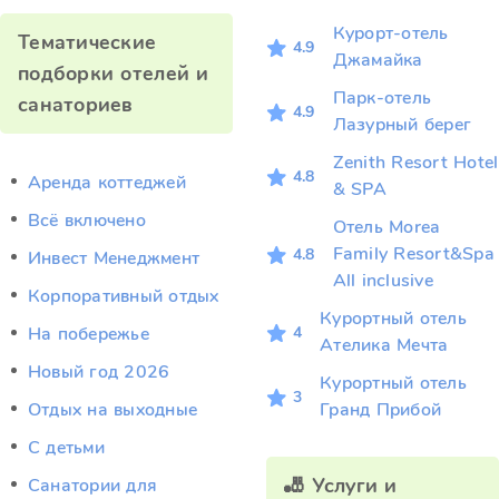
Курорт-отель
Тематические
4.9
Джамайка
подборки отелей и
Парк-отель
санаториев
4.9
Лазурный берег
Zenith Resort Hotel
4.8
Аренда коттеджей
& SPA
Всё включено
Отель Morea
Family Resort&Spa
4.8
Инвест Менеджмент
All inclusive
Корпоративный отдых
Курортный отель
4
На побережье
Ателика Мечта
Новый год 2026
Курортный отель
3
Отдых на выходные
Гранд Прибой
С детьми
🎳 Услуги и
Санатории для