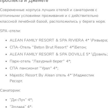
проспекта и Джемете
Современные корпуса лучших отелей и санаториев с
отличными условиями проживания и с действительно
классной лечебной базой, расположились у берега моря.
SPA-отели:
ALEAN FAMILY RESORT & SPA RIVIERA 4* \Ривьера;
СПА-Отель "Beton Brut Resort" 4*\Бетон;
ALEAN FAMILY RESORT & SPA DOVILLE 5* \Довиль;
Парк-отель "Лазурный берег" 4*;
СПА пансионат "Урал" 4*;
Majestic Resort By Alean отель 4* \Маджестик
Ресорт.
Санатории:
“Ди-Луч” 4*;
“Эллада” 4*;