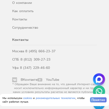
О компании
Как оплатить
Контакты
Сотрудничество
Контакты
Москва
8 (495) 666-23-37
СПБ
8 (812) 309-27-23
Уфа
8 (347) 229-46-60
ВКонтакте
YouTube
* Обращаем Ваше внимание на то, что данный Интернет-сайт
носит исключительно информационный характер и ни при
каких условиях результаты расчетов не являются публичной
офертой, определяемой положениями Статьи 437
Мы используем
cookies
и
рекомендательные технологии
, чтобы
Гражданского кодекса Российской Федерации. За
Понятно
сайт работал лучше.
окончательным расчетом обращайтесь к нашим менеджерам.