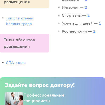
размещения
Интернет —
2
Спортзалы —
2
Топ спа отелей
Услуги для детей —
1
Калининграда
Косметология —
2
Типы объектов
размещения
СПА отели
Задайте вопрос доктору!
Профессиональные
специалисты