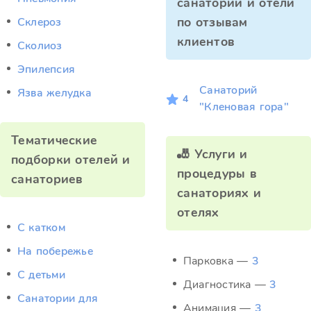
санатории и отели
по отзывам
Склероз
клиентов
Сколиоз
Эпилепсия
Санаторий
Язва желудка
4
"Кленовая гора"
Тематические
🎳 Услуги и
подборки отелей и
процедуры в
санаториев
санаториях и
отелях
C катком
На побережье
Парковка —
3
С детьми
Диагностика —
3
Санатории для
Анимация —
3