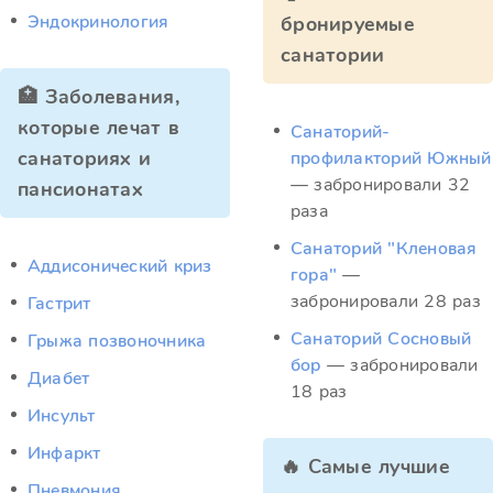
Эндокринология
бронируемые
санатории
🏥 Заболевания,
которые лечат в
Санаторий-
санаториях и
профилакторий Южный
— забронировали 32
пансионатах
раза
Санаторий "Кленовая
Аддисонический криз
гора"
—
забронировали 28 раз
Гастрит
Санаторий Сосновый
Грыжа позвоночника
бор
— забронировали
Диабет
18 раз
Инсульт
Инфаркт
🔥 Самые лучшие
Пневмония