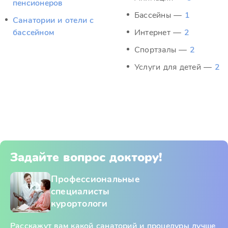
пенсионеров
Бассейны —
1
Санатории и отели с
бассейном
Интернет —
2
Спортзалы —
2
Услуги для детей —
2
Задайте вопрос доктору!
Профессиональные
специалисты
курортологи
Расскажут вам какой санаторий и процедуры лучше