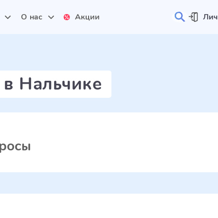
и
О нас
Акции
Лич
 в Нальчике
просы