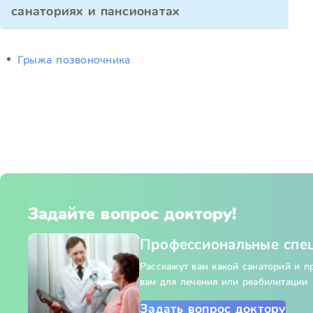
санаториях и пансионатах
Грыжа позвоночника
Задайте вопрос доктору!
Профессиональные спе
Расскажут вам какой санаторий и 
вам для лечения или реабилитации
Задать вопрос доктору