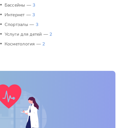
Бассейны —
3
Интернет —
3
Спортзалы —
3
Услуги для детей —
2
Косметология —
2