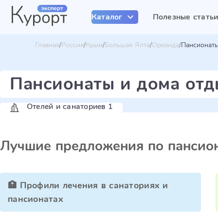
Каталог
Полезные стать
Главная
Россия
Крым
Большая Ялта
Ореанда
Пансионаты
Пансионаты и дома от
Отелей и санаториев 1
Лучшие предложения по пансион
🏥 Профили лечения в санаториях и
пансионатах