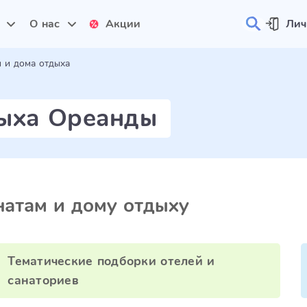
и
О нас
Акции
Лич
 и дома отдыха
дыха Ореанды
атам и дому отдыху
Тематические подборки отелей и
санаториев