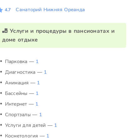
Санаторий Нижняя Ореанда
4.7
🎳 Услуги и процедуры в пансионатах и
доме отдыхе
Парковка —
1
Диагностика —
1
Анимация —
1
Бассейны —
1
Интернет —
1
Спортзалы —
1
Услуги для детей —
1
Косметология —
1